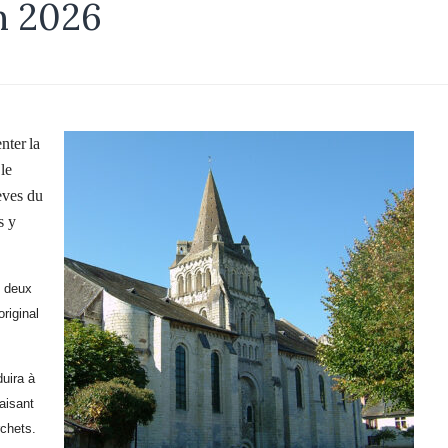
on 2026
enter
la
le
èves du
s y
e deux
original
duira à
faisant
rchets.