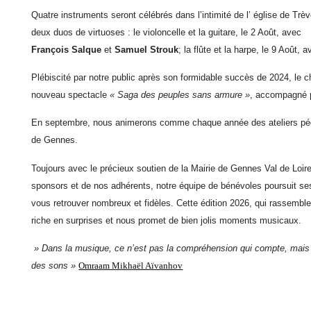
Quatre instruments seront
célébrés
dans l’intimité de l’ église de Trè
deux duos de virtuoses : le violoncelle et la guitare, le 2 Août, avec
François Salque
et
Samuel Strouk
;
la flûte et la harpe, le 9 Août, 
Plébiscité par notre public après son
formidable
succès de 2024, le 
nouveau spectacle
« Saga des peuples sans armure »
, accompagné 
En septembre, nous animerons comme chaque année des ateliers pédag
de Gennes.
Toujours avec le précieux soutien de la Mairie de Gennes Val de Loir
sponsors et de nos adhérents, notre équipe de bénévoles poursuit s
vous retrouver nombreux et fidèles. Cette édition 2026, qui rassembl
riche en surprises et nous promet de bien jolis moments musicaux.
» Dans la musique, ce n’est pas la compréhension qui compte, mais le
des sons »
Omraam Mikhaël Aïvanhov