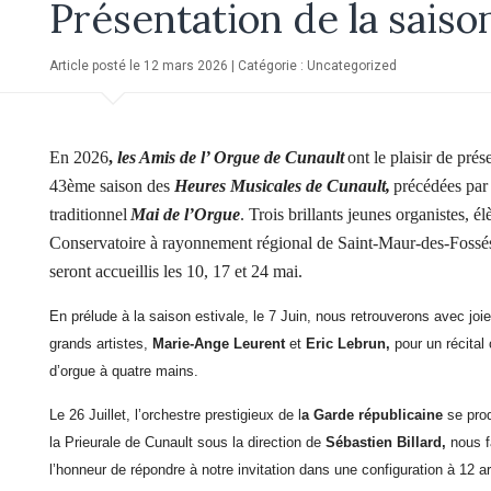
Présentation de la sais
Article posté le 12 mars 2026 | Catégorie :
Uncategorized
En 2026
,
les Amis de l’ Orgue de Cunault
ont le plaisir de prés
43ème saison des
Heures Musicales de Cunault,
précédées par 
traditionnel
Mai de l’Orgue
.
T
rois brillants
jeunes organistes, él
Conservatoire à rayonnement régional de Saint-Maur-des-Fossé
seront accueillis
les 10, 17 et 24 mai.
En prélude à la saison estivale, le 7 Juin, nous
retrouverons avec joi
grands artistes,
Marie-Ange Leurent
et
Eric Lebrun,
pour un récital 
d’orgue à quatre mains.
Le 26 Juillet, l’orchestre prestigieux de l
a Garde républicaine
se pro
la Prieurale de Cunault
sous la direction
de
Sébastien Billard,
nous
l’honneur de répondre à notre invitation dans une configuration à 12 a