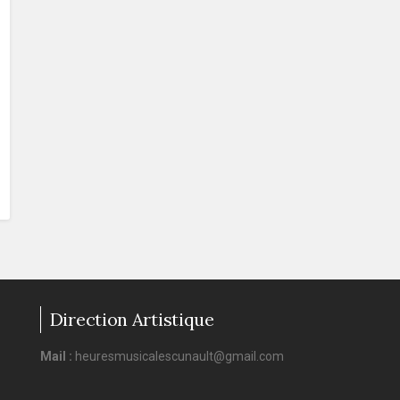
Direction Artistique
Mail :
heuresmusicalescunault@gmail.com