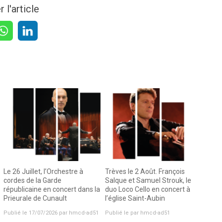
 l'article
Le 26 Juillet, l’Orchestre à
Trèves le 2 Août. François
cordes de la Garde
Salque et Samuel Strouk, le
républicaine en concert dans la
duo Loco Cello en concert à
Prieurale de Cunault
l’église Saint-Aubin
Publié le 17/07/2026 par hmcd-ad51
Publié le par hmcd-ad51