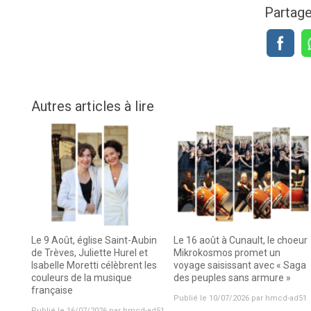
Partager
Autres articles à lire
Le 9 Août, église Saint-Aubin
Le 16 août à Cunault, le choeur
de Trèves, Juliette Hurel et
Mikrokosmos promet un
Isabelle Moretti célèbrent les
voyage saisissant avec « Saga
couleurs de la musique
des peuples sans armure »
française
Publié le 10/07/2026 par hmcd-ad51
Publié le 16/07/2026 par hmcd-ad51