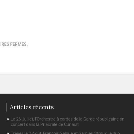
RES FERMÉS.
Articles récents
Le 26 Juillet, l’Orchestre à cordes de la Garde républicaine en
concert dans la Prieurale de Cunault
Trèves le 2 Août. François Salque et Samuel Strouk, le duo