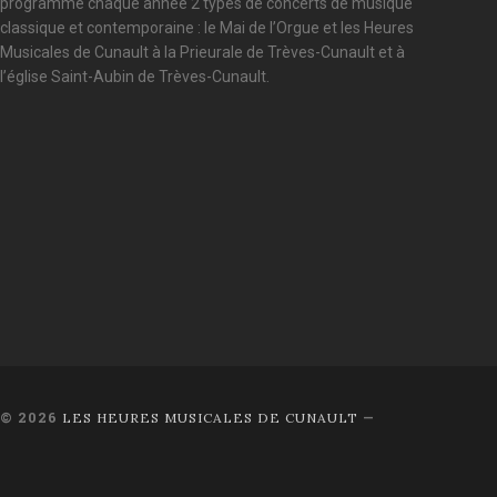
programme chaque année 2 types de concerts de musique
classique et contemporaine : le Mai de l’Orgue et les Heures
Musicales de Cunault à la Prieurale de Trèves-Cunault et à
l’église Saint-Aubin de Trèves-Cunault.
© 2026
—
LES HEURES MUSICALES DE CUNAULT