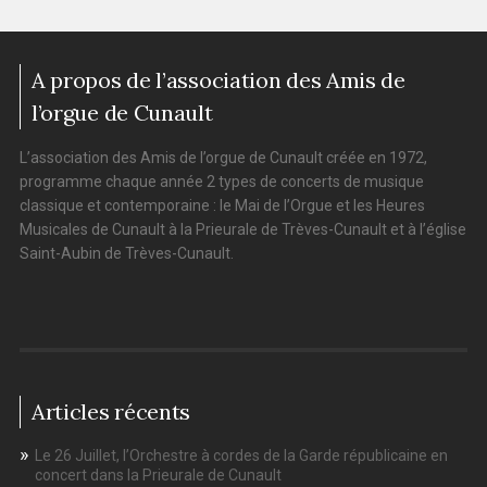
A propos de l’association des Amis de
l’orgue de Cunault
L’association des Amis de l’orgue de Cunault créée en 1972,
programme chaque année 2 types de concerts de musique
classique et contemporaine : le Mai de l’Orgue et les Heures
Musicales de Cunault à la Prieurale de Trèves-Cunault et à l’église
Saint-Aubin de Trèves-Cunault.
Articles récents
Le 26 Juillet, l’Orchestre à cordes de la Garde républicaine en
concert dans la Prieurale de Cunault